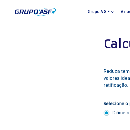
Grupo A S F
A no
Calc
Reduza temp
valores ide
retificação.
Selecione o 
Diâmetr