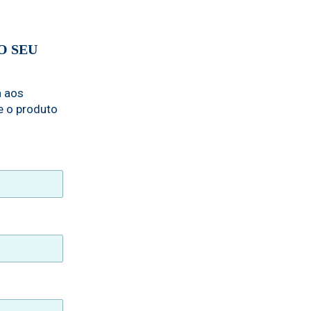
O SEU
a aos
e o produto