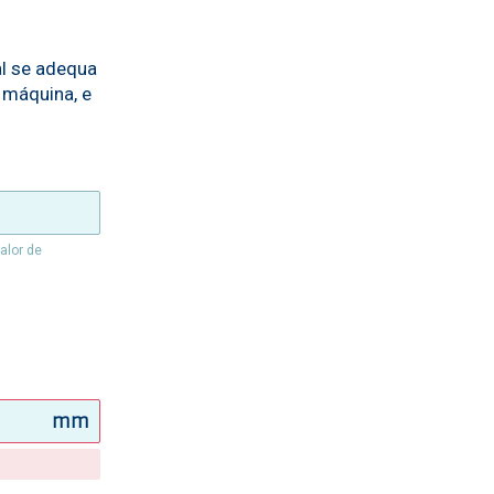
al se adequa
 máquina, e
alor de
mm