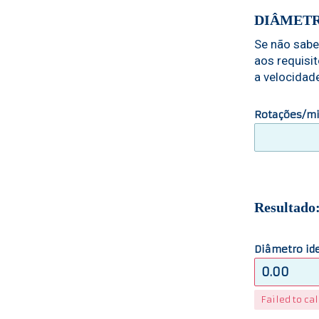
DIÂMETR
Se não sabe
aos requisi
a velocidade
Rotações/mi
Resultado
Diâmetro id
Failed to cal