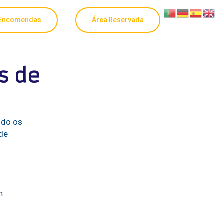
Encomendas
Área Reservada
 de 
ndo os
 de
m