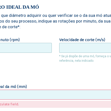
O IDEAL DA MÓ
 que diâmetro adquirir ou quer verificar se o da sua mó atu
tos do seu processo, indique as rotações por minuto, da sua
 de corte*:
nuto (rpm)
Velocidade de corte (m/s)
* Se já dispõe de uma mó, forneça o v
referência, nela indicado.
:
eal da mó (mm)
culate field.