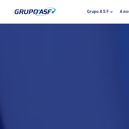
Grupo A S F
A no