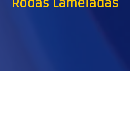
Rodas Lameladas
.