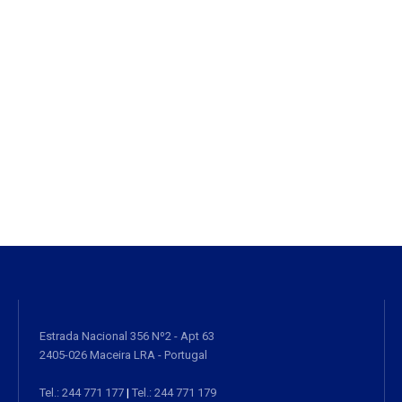
Estrada Nacional 356 Nº2 - Apt 63
2405-026 Maceira LRA - Portugal
Tel.: 244 771 177
|
Tel.: 244 771 179