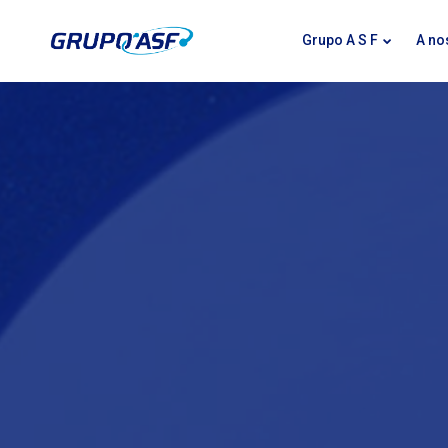
Grupo A S F
A no