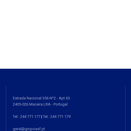
Estrada Nacional 356 Nº2 - Apt 63
2405-026 Maceira LRA - Portugal
Tel.: 244 771 177
|
Tel.: 244 771 179
geral@grupoasf.pt