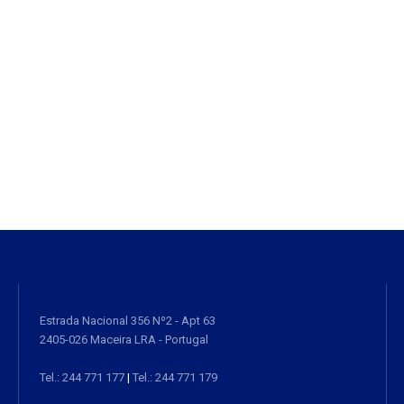
Estrada Nacional 356 Nº2 - Apt 63
2405-026 Maceira LRA - Portugal
Tel.: 244 771 177
|
Tel.: 244 771 179