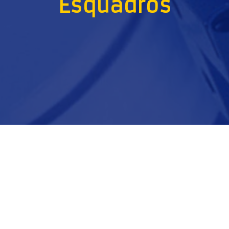
Esquadros
.