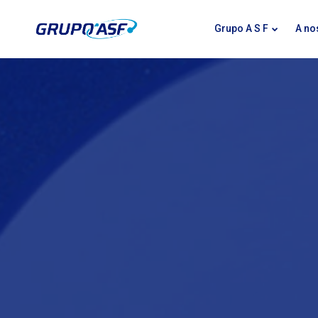
Grupo A S F
A no