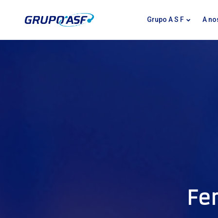
Grupo A S F
A no
Fe