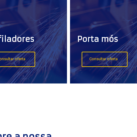
filadores
Porta mós
onsultar oferta
Consultar oferta
re a nossa 