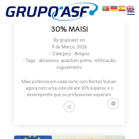
UM NOVO NÍVEL DE CORTE:
NORTON VULCAN DURA ATÉ
30% MAIS!
By
grupoasf
on
9 de Março, 2026
- Category :
Artigos
- Tags :
abrasivos
,
quantum prime
,
retificação
,
rugosímetro
Mais potência em cada corte com Norton Vulcan:
agora com uma vida útil até 30% superior e o
desempenho que os profissionais esperam.