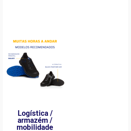
Logística /
armazém /
mobilidade